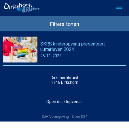
SDD Privacy beleid
SDD partner worden
Filters tonen
SKRS kinderopvang presenteert
Home
Foto's
Pagina's
Zoeken
uurtarieven 2024
25-11-2023
Dirkshornbruist
1746
Dirkshorn
Open desktopversie
SdH Vormgeving |
Ziber DS4