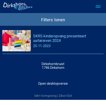
SDD Privacy beleid
SDD partner worden
Filters tonen
SKRS kinderopvang presenteert
Home
Foto's
Pagina's
Zoeken
uurtarieven 2024
25-11-2023
Dirkshornbruist
1746
Dirkshorn
Open desktopversie
SdH Vormgeving |
Ziber DS4