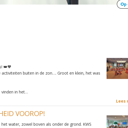
s! 👑🧡
 activiteiten buiten in de zon…. Groot en klein, het was
 vinden in het…
Lees
GHEID VOOROP!
p het water, zowel boven als onder de grond. KWS