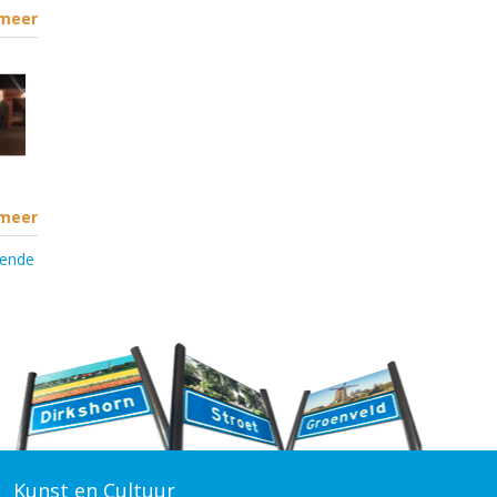
 meer
 meer
gende
Kunst en Cultuur