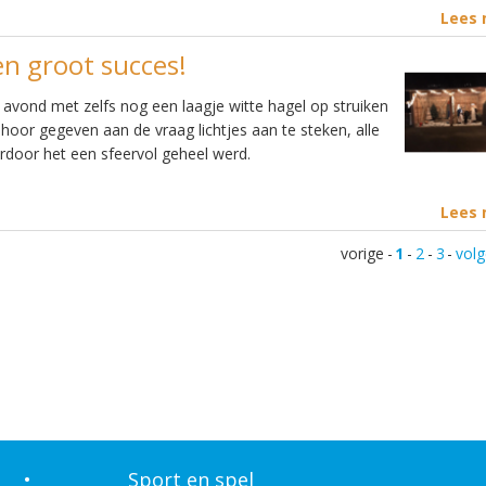
Lees
n groot succes!
avond met zelfs nog een laagje witte hagel op struiken
oor gegeven aan de vraag lichtjes aan te steken, alle
rdoor het een sfeervol geheel werd.
Lees
vorige
-
1
-
2
-
3
-
vol
•
Sport en spel