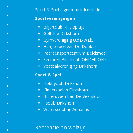
•
Sport & Spel algemene informatie
•
Sportverenigingen
•
Biljartclub Krijt op tijd
•
Golfclub Dirkshorn
Gymvereniging U.d.i.-W.i.k.
•
Hengelsportver. De Dobber
•
Paardensportcentrum Belckmeer
•
Senioren Biljartclub ONDER ONS
Voetbalvereniging Dirkshorn
•
Sport & Spel
•
Hobbyclub Dirkshorn
•
Kinderspelen Dirkshorn
•
Buitenzwembad De Veersloot
IJsclub Dirkshorn
•
Waterscouting Aquarius
•
•
Recreatie en welzijn
•