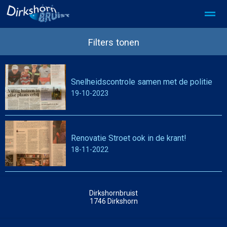
SDD Privacy beleid
SDD partner worden
Filters tonen
Snelheidscontrole samen met de politie
Home
Foto's
Pagina's
Zoeken
19-10-2023
Renovatie Stroet ook in de krant!
18-11-2022
Dirkshornbruist
1746
Dirkshorn