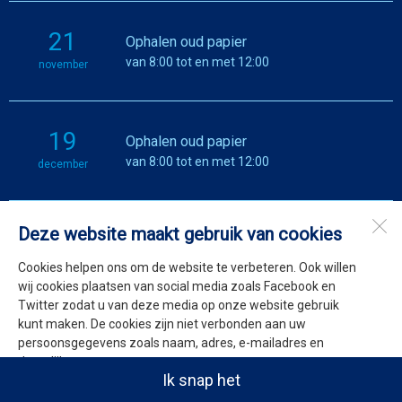
21
Ophalen oud papier
van 8:00 tot en met 12:00
november
19
Ophalen oud papier
van 8:00 tot en met 12:00
december
Deze website maakt gebruik van cookies
Dirkshornbruist
1746
Dirkshorn
Cookies helpen ons om de website te verbeteren. Ook willen
wij cookies plaatsen van social media zoals Facebook en
Twitter zodat u van deze media op onze website gebruik
Open desktopversie
kunt maken. De cookies zijn niet verbonden aan uw
persoonsgegevens zoals naam, adres, e-mailadres en
SdH Vormgeving |
Ziber DS4
dergelijke.
Ik snap het