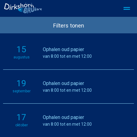
SDD Privacy beleid
SDD partner worden
Filters tonen
15
Ophalen oud papier
Home
Foto's
Pagina's
Zoeken
van 8:00 tot en met 12:00
augustus
19
Ophalen oud papier
van 8:00 tot en met 12:00
september
17
Ophalen oud papier
van 8:00 tot en met 12:00
oktober