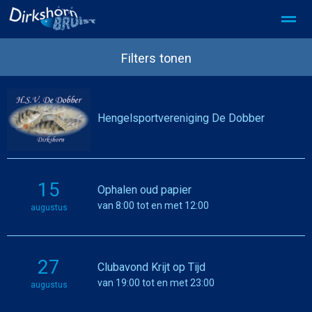
SDD Privacy beleid
SDD partner worden
Filters tonen
Home
Foto's
Pagina's
Zoeken
Hengelsportvereniging De Dobber
15
Ophalen oud papier
van 8:00 tot en met 12:00
augustus
27
Clubavond Krijt op Tijd
van 19:00 tot en met 23:00
augustus