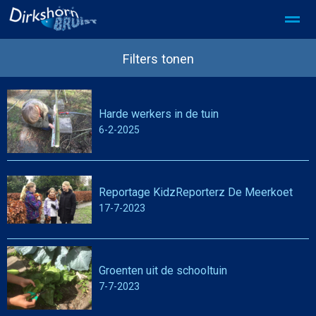
SDD Privacy beleid
SDD partner worden
Filters tonen
Harde werkers in de tuin
Home
Foto's
Pagina's
Zoeken
6-2-2025
Reportage KidzReporterz De Meerkoet
17-7-2023
Groenten uit de schooltuin
7-7-2023