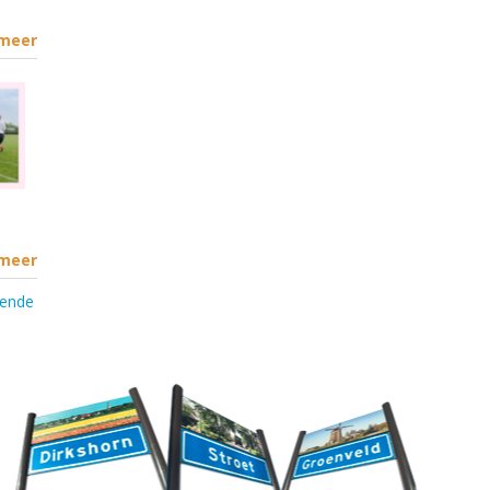
 meer
 meer
gende