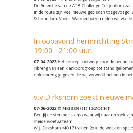
De 9e editie van de ATB Challenge Tuitjenhorn za
In de route zijn veel nieuwe gebieden toegevoegd, 
Schoorldam. Vanuit Warmenhuizen rijden we via de
Inloopavond herinrichting Str
19:00 - 21:00 uur.
07-04-2023
Het concept ontwerp voor de herinrichti
inbreng van een klankbordgroep tot stand gekomen
ook inbreng gegeven die wij verwerkt hebben in het
v.v.Dirkshorn zoekt nieuwe 
07-06-2022
⚽ 𝐌𝐄𝐈𝐃𝐄𝐍 𝐎𝟏𝟕 𝐆𝐄𝐙𝐎𝐂𝐇𝐓!
Ben jij de sterspeelster(s) waar wij naar opzoek zij
meidenvoetbalteam.
Wij, Dirkshorn MO17 trainen 2x in de week en spelen