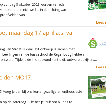
l op zondag 8 oktober 2023 worden verreden.
waaronder een nieuwe lus in de richting van
 proefvelden van…
Lees
oet maandag 17 april a.s. van
ng van Stroet is klaar. Dit ontwerp is samen met
. Leerlingen van de basisschool de Regenboog hebben
 ontwerp. Tijdens de inloopavond kunt u dit ontwerp bekijken,…
Lees
meiden MO17.
n?! Voeg je dan bij ons leuke, gezellige en enthousiaste
 op de zaterdag. Lijkt het je leuk om bij ons te