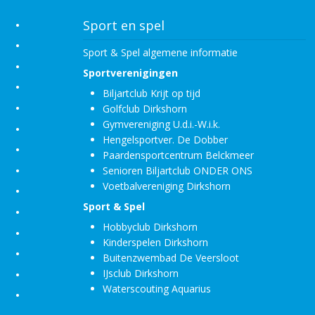
•
Sport en spel
•
Sport & Spel algemene informatie
•
Sportverenigingen
•
Biljartclub Krijt op tijd
•
Golfclub Dirkshorn
Gymvereniging U.d.i.-W.i.k.
•
Hengelsportver. De Dobber
•
Paardensportcentrum Belckmeer
•
Senioren Biljartclub ONDER ONS
Voetbalvereniging Dirkshorn
•
Sport & Spel
•
Hobbyclub Dirkshorn
•
Kinderspelen Dirkshorn
•
Buitenzwembad De Veersloot
IJsclub Dirkshorn
•
Waterscouting Aquarius
•